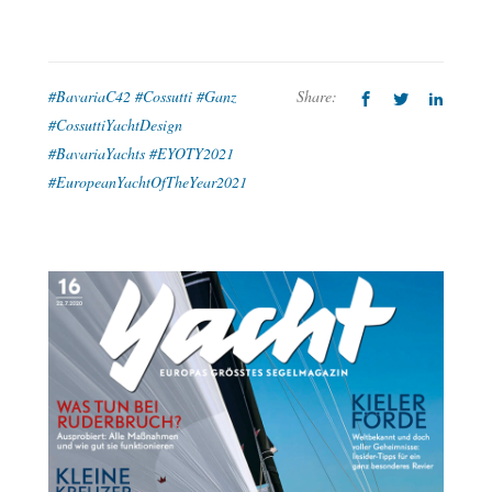
#BavariaC42 #Cossutti #Ganz
Share:
#CossuttiYachtDesign
#BavariaYachts #EYOTY2021
#EuropeanYachtOfTheYear2021