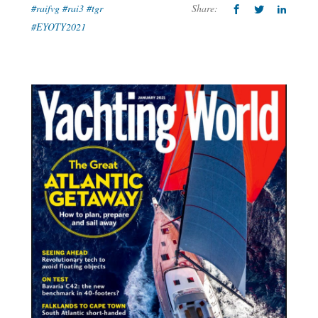
#raifvg #rai3 #tgr
Share:
#EYOTY2021