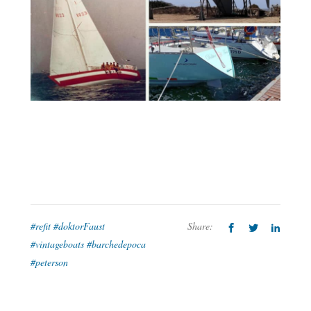
#refit #doktorFaust
Share:
#vintageboats #barchedepoca
#peterson