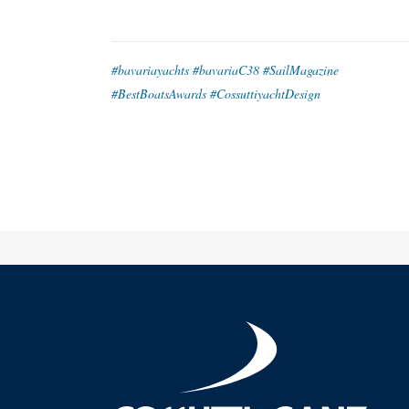
#bavariayachts #bavariaC38 #SailMagazine
#BestBoatsAwards #CossuttiyachtDesign